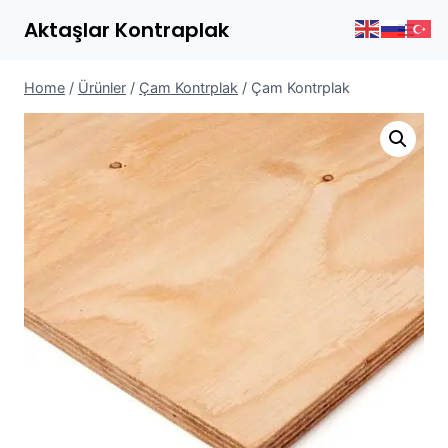
Skip
Aktaşlar Kontraplak
to
content
Home
/
Ürünler
/
Çam Kontrplak
/
Çam Kontrplak